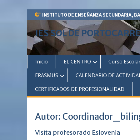
Saltar
INSTITUTO DE ENSEÑANZA SECUNDARIA, B
al
contenido
IES SOL DE PORTOCARR
Inicio
EL CENTRO
Curso Escola
ERASMUS
CALENDARIO DE ACTIVIDA
CERTIFICADOS DE PROFESIONALIDAD
Autor:
Coordinador_bili
Visita profesorado Eslovenia