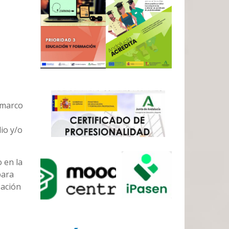
 marco
io y/o
 en la
para
pación