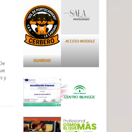
ACCESO MOODLE
GUARDIAS
 De
que
s y