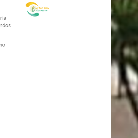
ria
ondos
omo