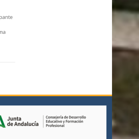
ipante
ima