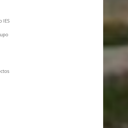
o IES
rupo
ectos