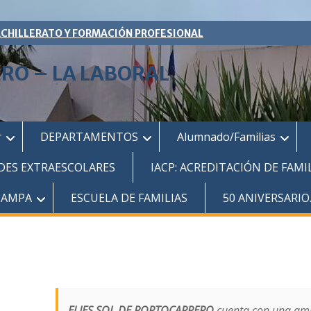
ACHILLERATO Y FORMACIÓN PROFESIONAL
ERO – LA LABORAL
r
DEPARTAMENTOS
Alumnado/Familias
DES EXTRAESCOLARES
IACP: ACREDITACIÓN DE FAMI
AMPA
ESCUELA DE FAMILIAS
50 ANIVERSARIO
El IES SOL DE PORTOCARRERO
cuenta con una am