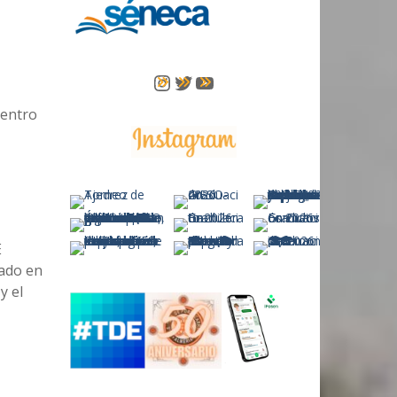
Instagram
Twitter
YouTube
centro
E
tado en
y el