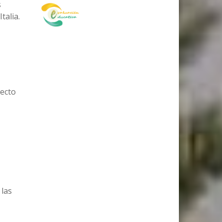
s
talia.
yecto
 las