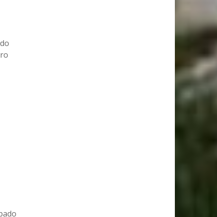
ado
tro
ipado