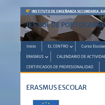
Saltar
INSTITUTO DE ENSEÑANZA SECUNDARIA, B
al
contenido
IES SOL DE PORTOCARR
Inicio
EL CENTRO
Curso Escola
ERASMUS
CALENDARIO DE ACTIVIDA
CERTIFICADOS DE PROFESIONALIDAD
ERASMUS ESCOLAR