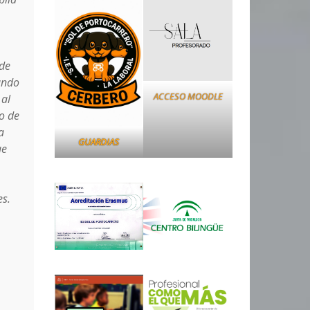
 de
ando
ACCESO MOODLE
 al
o de
a
GUARDIAS
ue
es.