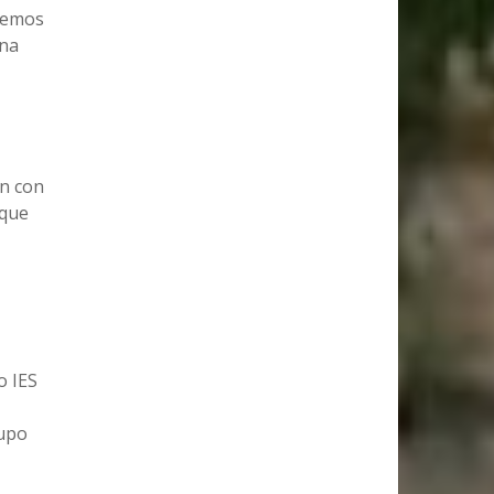
 hemos
una
ón con
 que
o IES
rupo