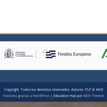
Copyright. Todos los derechos reservados. Autores: PLP & MHE
Funciona gracias a WordPress
|
Education Hub por
WEN Themes