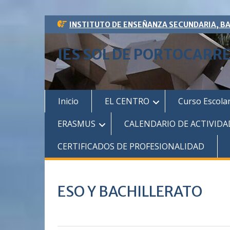
Saltar
INSTITUTO DE ENSEÑANZA SECUNDARIA, B
al
contenido
IES SOL DE PORTOCARR
Inicio
EL CENTRO
Curso Escola
ERASMUS
CALENDARIO DE ACTIVIDA
CERTIFICADOS DE PROFESIONALIDAD
ESO Y BACHILLERATO