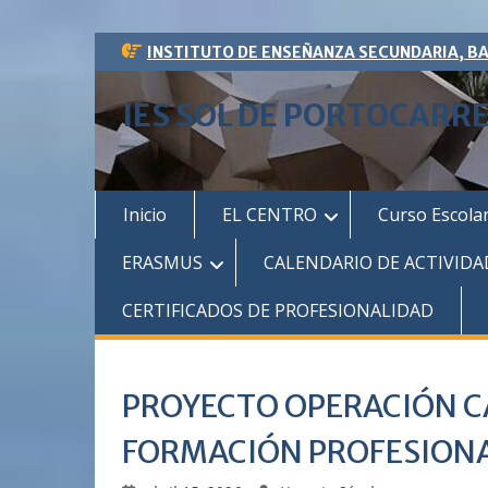
Saltar
INSTITUTO DE ENSEÑANZA SECUNDARIA, B
al
contenido
IES SOL DE PORTOCARR
Inicio
EL CENTRO
Curso Escola
ERASMUS
CALENDARIO DE ACTIVIDA
CERTIFICADOS DE PROFESIONALIDAD
PROYECTO OPERACIÓN CA
FORMACIÓN PROFESIONAL