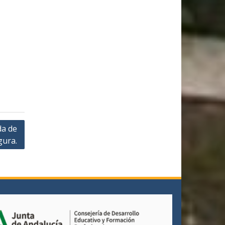
da de
gura.