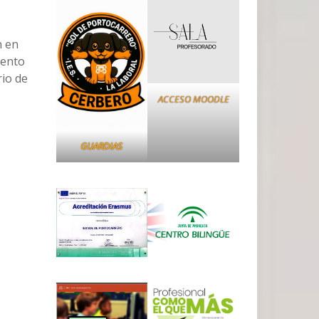
n en
iento
rio de
ACCESO MOODLE
GUARDIAS