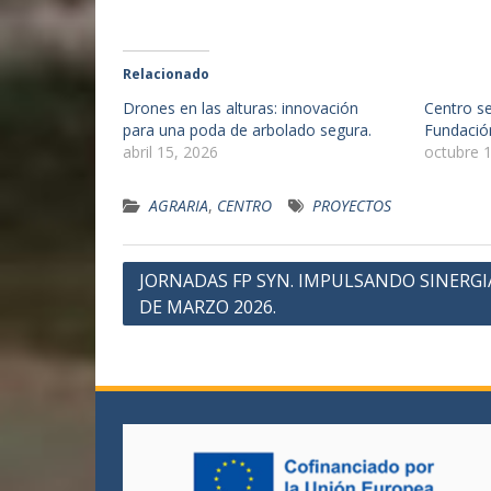
Relacionado
Drones en las alturas: innovación
Centro s
para una poda de arbolado segura.
Fundació
abril 15, 2026
octubre 
AGRARIA
,
CENTRO
PROYECTOS
Navegación
JORNADAS FP SYN. IMPULSANDO SINERGIA
DE MARZO 2026.
de
entradas