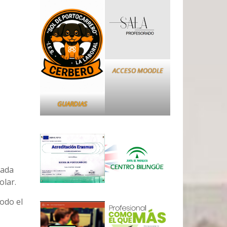
ACCESO MOODLE
GUARDIAS
rada
olar.
todo el