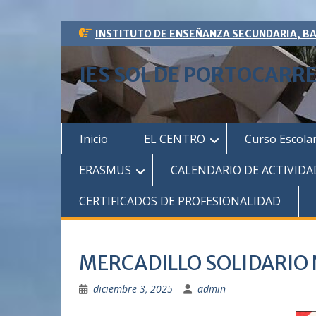
Saltar
INSTITUTO DE ENSEÑANZA SECUNDARIA, B
al
contenido
IES SOL DE PORTOCARR
Inicio
EL CENTRO
Curso Escola
ERASMUS
CALENDARIO DE ACTIVIDA
CERTIFICADOS DE PROFESIONALIDAD
MERCADILLO SOLIDARIO 
diciembre 3, 2025
admin