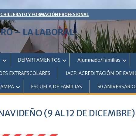
ACHILLERATO Y FORMACIÓN PROFESIONAL
ERO – LA LABORAL
r
DEPARTAMENTOS
Alumnado/Familias
DES EXTRAESCOLARES
IACP: ACREDITACIÓN DE FAMI
AMPA
ESCUELA DE FAMILIAS
50 ANIVERSARIO
NAVIDEÑO (9 AL 12 DE DICEMBRE)