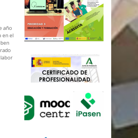
te año
 en el
iben
orado
 labor