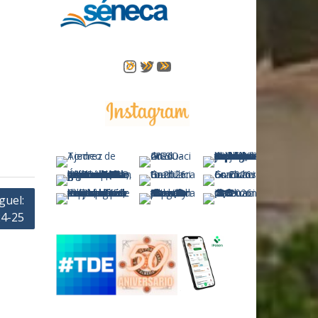
Instagram
Twitter
YouTube
guel:
24-25