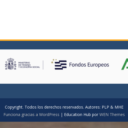
Copyright. Todos los derechos reservados. Autores: PLP & MHE
Funciona gracias a WordPress
|
Education Hub por
WEN Themes