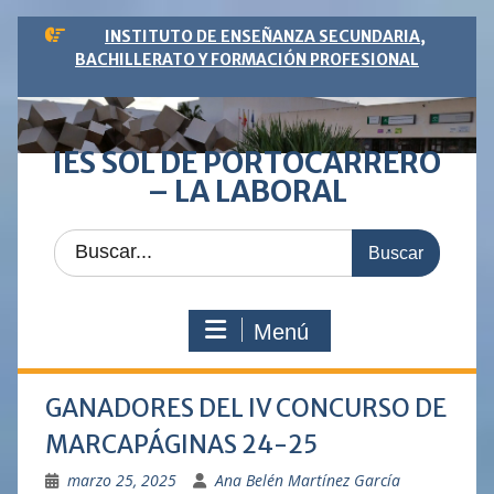
Saltar
INSTITUTO DE ENSEÑANZA SECUNDARIA,
al
BACHILLERATO Y FORMACIÓN PROFESIONAL
contenido
IES SOL DE PORTOCARRERO
– LA LABORAL
Buscar:
Menú
GANADORES DEL IV CONCURSO DE
MARCAPÁGINAS 24-25
marzo 25, 2025
Ana Belén Martínez García