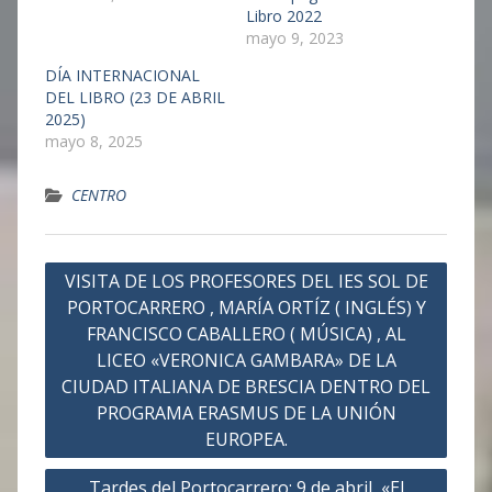
Libro 2022
mayo 9, 2023
DÍA INTERNACIONAL
DEL LIBRO (23 DE ABRIL
2025)
mayo 8, 2025
CENTRO
Navegación
VISITA DE LOS PROFESORES DEL IES SOL DE
de
PORTOCARRERO , MARÍA ORTÍZ ( INGLÉS) Y
entradas
FRANCISCO CABALLERO ( MÚSICA) , AL
LICEO «VERONICA GAMBARA» DE LA
CIUDAD ITALIANA DE BRESCIA DENTRO DEL
PROGRAMA ERASMUS DE LA UNIÓN
EUROPEA.
Tardes del Portocarrero: 9 de abril, «El